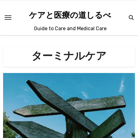
内
容
ケアと医療の道しるべ
を
Guide to Care and Medical Care
ス
キ
ッ
ターミナルケア
プ