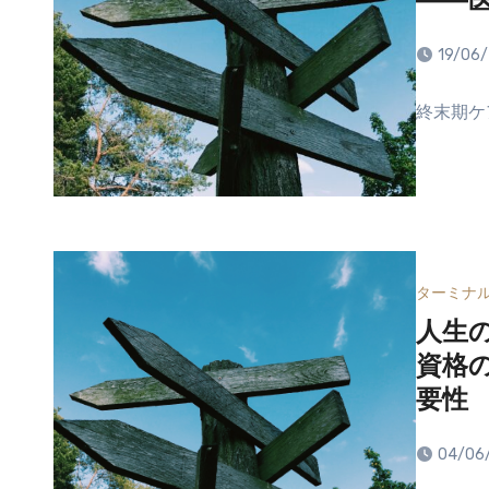
――
19/06
終末期ケ
ターミナ
人生
資格
要性
04/06