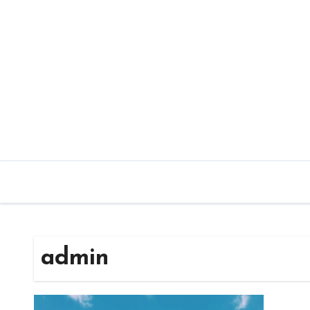
内
容
を
ス
キ
ッ
プ
admin