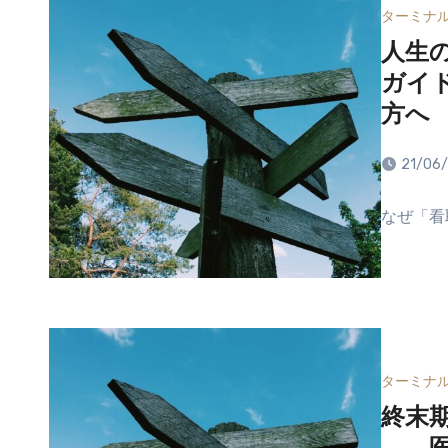
ターミナ
人生
ガイ
方へ
21/06
なぜ「看
ターミナ
終末